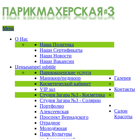
Menu
О Нас
Наша Политика
Наши Сертификаты
Наши Новости
Наши Вакансии
Цены
sampel subtitle
Парикмахерские услуги
Маникюр/педикюр
Галерея
Косметический кабинет
VIP зал
Контакты
Студия Загара №3 - Косметика
Студия Загара №3 - Солярии
Портфолио
Салон
Алексеевская
Красоты
Проспект Вернадского
Отрадное
Молодёжная
Парк Культуры