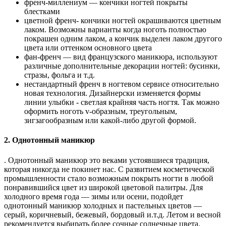
френч-миллениум — кончики ногтей покрыты
блестками
цветной френч- кончики ногтей окрашиваются цветным
лаком. Возможны варианты когда ноготь полностью
покрашен одним лаком, а кончик выделен лаком другого
цвета или оттенком основного цвета
фан-френч — вид французского маникюра, используют
различные дополнительные декорации ногтей: бусинки,
стразы, фольга и т.д.
нестандартный френч в ногтевом сервисе относительно
новая технология. Дизайнерски изменяется формы
линии улыбки - светлая крайняя часть ногтя. Так можно
оформить ноготь v-образным, треугольным,
зигзагообразным или какой-либо другой формой.
2. Однотонный маникюр
. Однотонный маникюр это веками устоявшиеся традиция,
которая никогда не покинет нас. С развитием косметической
промышленности стало возможным покрыть ногти в любой
понравившийся цвет из широкой цветовой палитры. Для
холодного время года — зимы или осени, подойдет
однотонный маникюр холодных и пастельных цветов —
серый, коричневый, бежевый, бордовый и.т.д. Летом и весной
рекомендуется выбирать более сочные солнечные цвета.