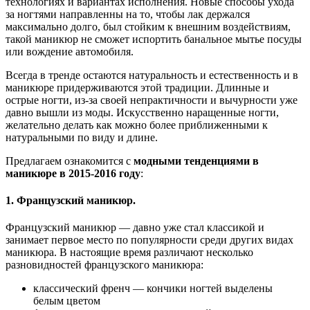
технологиях и вариантах исполнения. Новые способы ухода
за ногтями направленны на то, чтобы лак держался
максимально долго, был стойким к внешним воздействиям,
такой маникюр не сможет испортить банальное мытье посуды
или вождение автомобиля.
Всегда в тренде остаются натуральность и естественность и в
маникюре придерживаются этой традиции. Длинные и
острые ногти, из-за своей непрактичности и вычурности уже
давно вышли из моды. Искусственно наращенные ногти,
желательно делать как можно более приближенными к
натуральными по виду и длине.
Предлагаем ознакомится с
модными тенденциями в
маникюре в 2015-2016 году
:
1. Французский маникюр.
Французский маникюр — давно уже стал классикой и
занимает первое место по популярности среди других видах
маникюра. В настоящие время различают несколько
разновидностей французского маникюра:
классический френч — кончики ногтей выделены
белым цветом