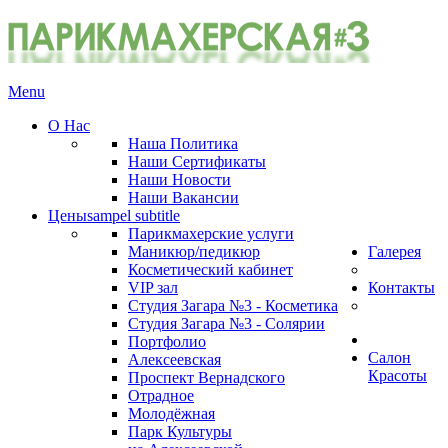
Menu
О Нас
Наша Политика
Наши Сертификаты
Наши Новости
Наши Вакансии
Цены
sampel subtitle
Парикмахерские услуги
Маникюр/педикюр
Галерея
Косметический кабинет
VIP зал
Контакты
Студия Загара №3 - Косметика
Студия Загара №3 - Солярии
Портфолио
Салон
Алексеевская
Красоты
Проспект Вернадского
Отрадное
Молодёжная
Парк Культуры