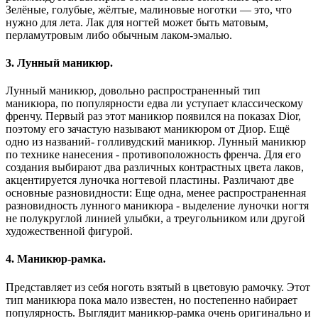
Зелёные, голубые, жёлтые, малиновые ноготки — это, что
нужно для лета. Лак для ногтей может быть матовым,
перламутровым либо обычным лаком-эмалью.
3. Лунный маникюр.
Лунный маникюр, довольно распространенный тип
маникюра, по популярности едва ли уступает классическому
френчу. Первый раз этот маникюр появился на показах Dior,
поэтому его зачастую называют маникюром от Диор. Ещё
одно из названий- голливудский маникюр. Лунный маникюр
по технике нанесения - противоположность френча. Для его
создания выбирают два различных контрастных цвета лаков,
акцентируется луночка ногтевой пластины. Различают две
основные разновидности: Еще одна, менее распространенная
разновидность лунного маникюра - выделение луночки ногтя
не полукруглой линией улыбки, а треугольником или другой
художественной фигурой.
4. Маникюр-рамка.
Представляет из себя ноготь взятый в цветовую рамочку. Этот
тип маникюра пока мало известен, но постепенно набирает
популярность. Выглядит маникюр-рамка очень оригинально и