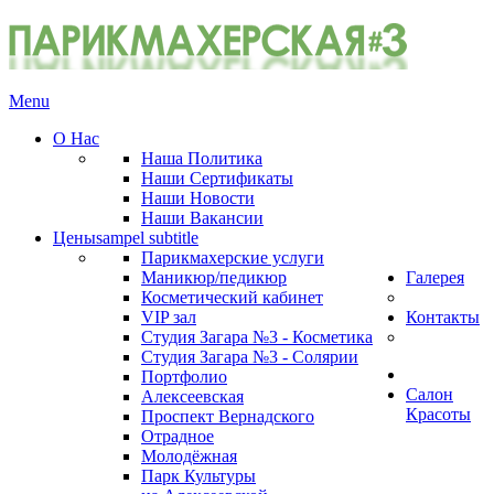
Menu
О Нас
Наша Политика
Наши Сертификаты
Наши Новости
Наши Вакансии
Цены
sampel subtitle
Парикмахерские услуги
Маникюр/педикюр
Галерея
Косметический кабинет
VIP зал
Контакты
Студия Загара №3 - Косметика
Студия Загара №3 - Солярии
Портфолио
Салон
Алексеевская
Красоты
Проспект Вернадского
Отрадное
Молодёжная
Парк Культуры