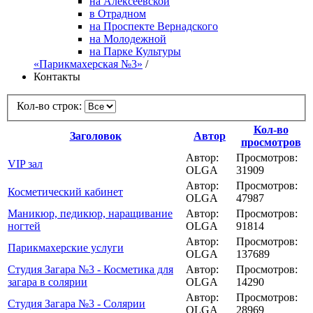
на Алексеевской
в Отрадном
на Проспекте Вернадского
на Молодежной
на Парке Культуры
«Парикмахерская №3»
/
Контакты
Кол-во строк:
Кол-во
Заголовок
Автор
просмотров
Автор:
Просмотров:
VIP зал
OLGA
31909
Автор:
Просмотров:
Косметический кабинет
OLGA
47987
Маникюр, педикюр, наращивание
Автор:
Просмотров:
ногтей
OLGA
91814
Автор:
Просмотров:
Парикмахерские услуги
OLGA
137689
Студия Загара №3 - Косметика для
Автор:
Просмотров:
загара в солярии
OLGA
14290
Автор:
Просмотров:
Студия Загара №3 - Солярии
OLGA
28969